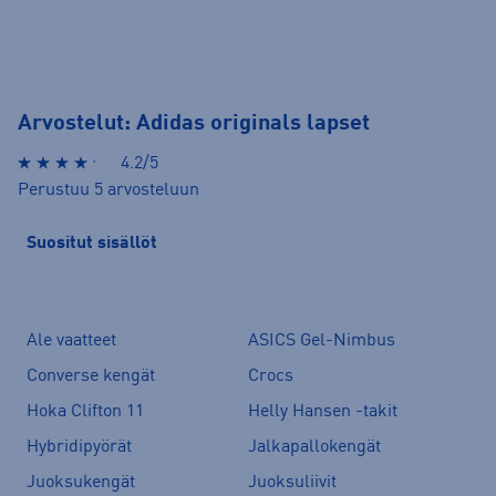
Arvostelut: Adidas originals lapset
4.2/5
Perustuu 5 arvosteluun
Suositut sisällöt
Ale vaatteet
ASICS Gel-Nimbus
Converse kengät
Crocs
Hoka Clifton 11
Helly Hansen -takit
Hybridipyörät
Jalkapallokengät
Juoksukengät
Juoksuliivit