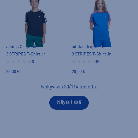
adidas Originals
adidas Originals
3 STRIPES T-Shirt Jr
3 STRIPES T-Shirt Jr
(0)
(0)
28,00 €
28,00 €
Näkyvissä
30
/
114
tuotetta
.
Näytä lisää