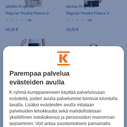
adidas Originals
adidas Originals
Regular Hoodie Fleece Jr
Regular Hoodie Fleece Jr
(0)
(0)
45,00 €
45,00 €
Parempaa palvelua
evästeiden avulla
adidas Originals
adidas Originals
K-ryhmä kumppaneineen käyttää palveluissaan
3 Stripes Flared Leggings Jr
Adicolor Classic Backpack
evästeitä, joiden avulla palvelumme toimivat toivotulla
(0)
(0)
tavalla. Lisäksi evästeiden avulla mitataan
palveluiden tehokkuutta sekä mahdollistetaan
35,00 €
35,00 €
yksilöllinen ostokokemus ja personoidun mainonnan
tarjoaminen. Voit antaa suostumuksesi painamalla