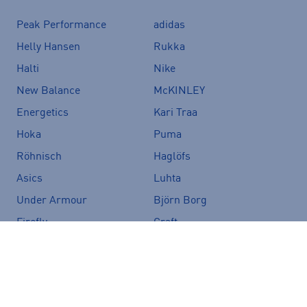
Peak Performance
adidas
Helly Hansen
Rukka
Halti
Nike
New Balance
McKINLEY
Energetics
Kari Traa
Hoka
Puma
Röhnisch
Haglöfs
Asics
Luhta
Under Armour
Björn Borg
Firefly
Craft
Fjällräven
Merrell
Zeropoint
The North Face
Speedo
CamelBak