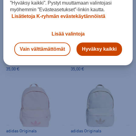
”Hyväksy kaikki”. Pystyt muuttamaan valintojasi
myöhemmin ”Evästeasetukset”-linkin kautta.
Lisätietoja K-ryhmän evästekäytännöistä
Lisää valintoja
adidas Originals
adidas Originals
Vain välttämättömät
Hyväksy kaikki
Adicolor Classic Backpack
Adicolor Classic Backpack
(0)
(0)
35,00 €
35,00 €
adidas Originals
adidas Originals