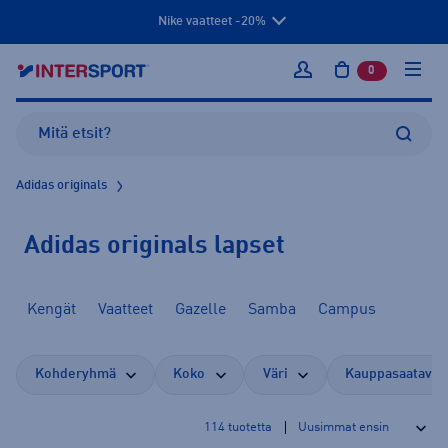
Nike vaatteet -20%
0
tuotetta osto
Kirjaudu sisään
Adidas originals
Adidas originals lapset
Kengät
Vaatteet
Gazelle
Samba
Campus
Kohderyhmä
Koko
Väri
Kauppasaatavuu
114
tuotetta