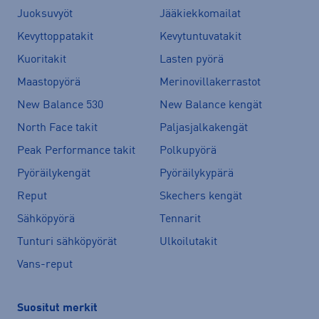
Juoksuvyöt
Jääkiekkomailat
Kevyttoppatakit
Kevytuntuvatakit
Kuoritakit
Lasten pyörä
Maastopyörä
Merinovillakerrastot
New Balance 530
New Balance kengät
North Face takit
Paljasjalkakengät
Peak Performance takit
Polkupyörä
Pyöräilykengät
Pyöräilykypärä
Reput
Skechers kengät
Sähköpyörä
Tennarit
Tunturi sähköpyörät
Ulkoilutakit
Vans-reput
Suositut merkit