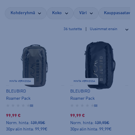
Kohderyhmä
Koko
Väri
Kauppasaatavuu
36
tuotetta
HINTA VERKOSSA
HINTA VERKOSSA
BLEUBIRD
BLEUBIRD
Roamer Pack
Roamer Pack
(0)
(0)
99,99 €
99,99 €
Norm. hinta:
139,95€
Norm. hinta:
139,95€
30pv alin hinta: 99,99€
30pv alin hinta: 99,99€