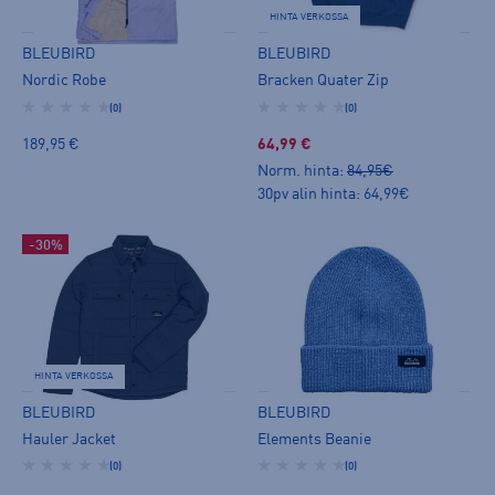
HINTA VERKOSSA
BLEUBIRD
BLEUBIRD
Nordic Robe
Bracken Quater Zip
(0)
(0)
189,95 €
64,99 €
Norm. hinta:
84,95€
30pv alin hinta: 64,99€
-30%
HINTA VERKOSSA
BLEUBIRD
BLEUBIRD
Hauler Jacket
Elements Beanie
(0)
(0)