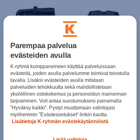
Parempaa palvelua
HINTA VERKOSSA
HINTA VERKOSSA
evästeiden avulla
BLEUBIRD
BLEUBIRD
Explorer Backpack
Adrift Original Crew Charcoal
K-ryhmä kumppaneineen käyttää palveluissaan
(0)
(0)
evästeitä, joiden avulla palvelumme toimivat toivotulla
tavalla. Lisäksi evästeiden avulla mitataan
69,99 €
49,99 €
palveluiden tehokkuutta sekä mahdollistetaan
Norm. hinta:
94,95€
Norm. hinta:
64,95€
yksilöllinen ostokokemus ja personoidun mainonnan
30pv alin hinta: 69,99€
30pv alin hinta: 49,99€
tarjoaminen. Voit antaa suostumuksesi painamalla
”Hyväksy kaikki”. Pystyt muuttamaan valintojasi
myöhemmin ”Evästeasetukset”-linkin kautta.
Lisätietoja K-ryhmän evästekäytännöistä
Lisää valintoja