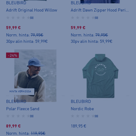
BLEUBIRD
BLEUBIRD
Adrift Original Hood Willow
Adrift Dawn Zipper Hood Peri Blue
(0)
(0)
59,99 €
59,99 €
Norm. hinta:
79,95€
Norm. hinta:
79,95€
30pv alin hinta: 59,99€
30pv alin hinta: 59,99€
-24%
HINTA VERKOSSA
BLEUBIRD
BLEUBIRD
Polar Fleece Sand
Nordic Robe
(0)
(0)
89,99 €
189,95 €
Norm. hinta:
119,95€