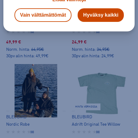
HINTA VERKOSSA
HINTA VERKOSSA
Vain välttämättömät
Hyväksy kaikki
BLEUBIRD
BLEUBIRD
Adrift Original Crew Sky
Adrift Original Tee Willow
(0)
(0)
49,99 €
24,99 €
Norm. hinta:
64,95€
Norm. hinta:
34,95€
30pv alin hinta: 49,99€
30pv alin hinta: 24,99€
HINTA VERKOSSA
BLEUBIRD
BLEUBIRD
Nordic Robe
Adrift Original Tee Willow
(0)
(0)