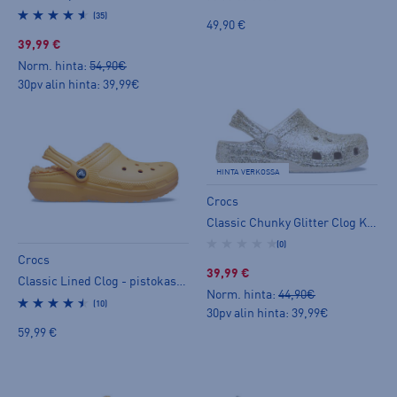
(35)
49,90 €
39,99 €
Norm. hinta:
54,90€
30pv alin hinta: 39,99€
HINTA VERKOSSA
Crocs
Classic Chunky Glitter Clog Kids - slip on -kengät
(0)
Crocs
39,99 €
Classic Lined Clog - pistokassandaalit
Norm. hinta:
44,90€
(10)
30pv alin hinta: 39,99€
59,99 €