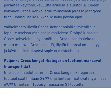
parantaa käyttömukavuutta erilaisilla alustoilla. Oikean
kokoinen Crocs-kenkä istuu mukavasti jalassa ja tarjoaa
tilaa luonnolliselle liikkeelle koko päivän ajan.
Valikoimasta löydät Crocs-kengät naisille, miehille ja
lapsille useissa väreissä ja malleissa. Etsitpä klassisia
Crocs-tohveleita, käytännöllisiä Crocs-sandaaleita tai
muita mukavia Crocs-kenkiä, löydät helposti omaan tyyliisi
ja käyttötarkoitukseesi sopivan vaihtoehdon.
Paljonko Crocs kengät -kategorian tuotteet maksavat
Intersportilla?
Intersportin edullisimmat Crocs kengät -kategorian
tuotteet saat hintaan 24.99 € ja hintavimmat ovat myynnissä
69.99 € hintaan. Tuoteryhmässä on 31 tuotetta.
Mitkä ovat suosituimmat Crocs kengät -kategorian
tuotteet?
Tällä hetkellä tuoteryhmän suosituimmat tuotteet ovat