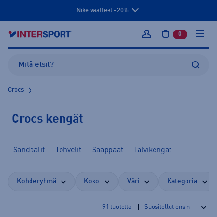
Nike vaatteet -20%
0
tuotetta osto
Kirjaudu sisään
Crocs
Crocs kengät
Sandaalit
Tohvelit
Saappaat
Talvikengät
Kohderyhmä
Koko
Väri
Kategoria
91
tuotetta