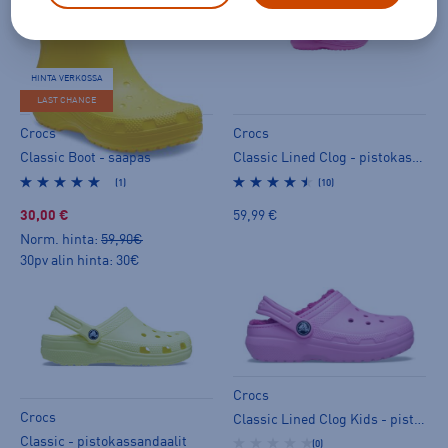
HINTA VERKOSSA
LAST CHANCE
Crocs
Crocs
Classic Boot - saapas
Classic Lined Clog - pistokassandaalit
(1)
(10)
30,00 €
59,99 €
Norm. hinta:
59,90€
30pv alin hinta: 30€
Crocs
Crocs
Classic Lined Clog Kids - pistokassandaalit
Classic - pistokassandaalit
(0)