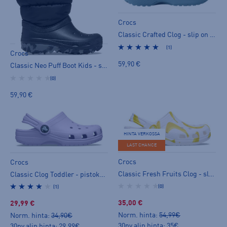
Crocs
Classic Crafted Clog - slip on -kengät
(1)
Crocs
59,90 €
Classic Neo Puff Boot Kids - saappaat
(0)
59,90 €
HINTA VERKOSSA
LAST CHANCE
Crocs
Crocs
Classic Fresh Fruits Clog - slip on -kengät
Classic Clog Toddler - pistokassandaalit
(0)
(1)
35,00 €
29,99 €
Norm. hinta:
54,99€
Norm. hinta:
34,90€
30pv alin hinta: 35€
30pv alin hinta: 29,99€