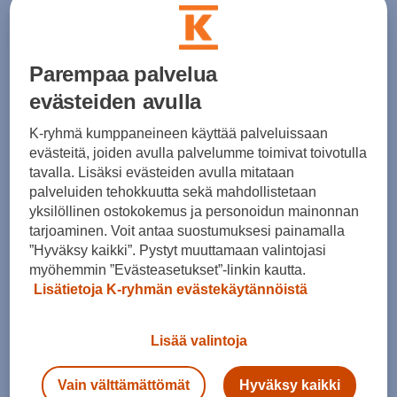
Crocs
Classic - pistokassandaalit
Classic - pistokassandaalit
(35)
(35)
39,99 €
Parempaa palvelua
39,99 €
Norm. hinta:
54,90€
evästeiden avulla
Norm. hinta:
54,90€
30pv alin hinta: 39,99€
30pv alin hinta: 39,99€
K-ryhmä kumppaneineen käyttää palveluissaan
evästeitä, joiden avulla palvelumme toimivat toivotulla
tavalla. Lisäksi evästeiden avulla mitataan
palveluiden tehokkuutta sekä mahdollistetaan
HINTA VERKOSSA
HINTA VERKOSSA
yksilöllinen ostokokemus ja personoidun mainonnan
Crocs
Crocs
tarjoaminen. Voit antaa suostumuksesi painamalla
”Hyväksy kaikki”. Pystyt muuttamaan valintojasi
Classic Retro Summer Clog - slip on -kengät
Classic All Terrain Clog - pistokassandaalit
myöhemmin ”Evästeasetukset”-linkin kautta.
(0)
(1)
Lisätietoja K-ryhmän evästekäytännöistä
44,99 €
49,99 €
Norm. hinta:
54,90€
Norm. hinta:
59,90€
Lisää valintoja
30pv alin hinta: 44,99€
30pv alin hinta: 49,99€
Vain välttämättömät
Hyväksy kaikki