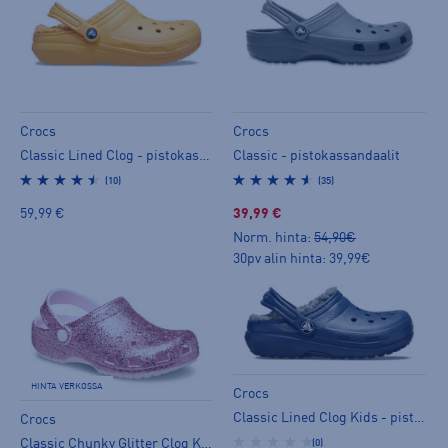
Crocs
Crocs
Classic Lined Clog - pistokassandaalit
Classic - pistokassandaalit
(10)
(35)
59,99 €
39,99 €
Norm. hinta:
54,90€
30pv alin hinta: 39,99€
HINTA VERKOSSA
Crocs
Classic Lined Clog Kids - pistokassandaalit
Crocs
Classic Chunky Glitter Clog Kids - slip on -kengät
(0)