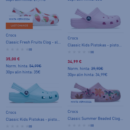
HINTA VERKOSSA
LAST CHANCE
Crocs
Crocs
Classic Fresh Fruits Clog - slip on -kengät
Classic Kids Pistokas - pistokassandaalit
(0)
(0)
35,00 €
34,99 €
Norm. hinta:
54,99€
Norm. hinta:
39,90€
30pv alin hinta: 35€
30pv alin hinta: 34,99€
HINTA VERKOSSA
Crocs
Crocs
Classic Summer Beaded Clog - slip on -kengät
Classic Kids Pistokas - pistokassandaalit
(0)
(0)