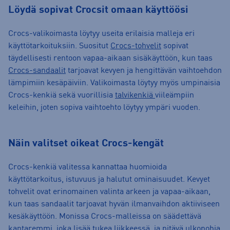
Löydä sopivat Crocsit omaan käyttöösi
Crocs-valikoimasta löytyy useita erilaisia malleja eri
käyttötarkoituksiin. Suositut
Crocs-tohvelit
sopivat
täydellisesti rentoon vapaa-aikaan sisäkäyttöön, kun taas
Crocs-sandaalit
tarjoavat kevyen ja hengittävän vaihtoehdon
lämpimiin kesäpäiviin. Valikoimasta löytyy myös umpinaisia
Crocs-kenkiä sekä vuorillisia
talvikenkiä
viileämpiin
keleihin, joten sopiva vaihtoehto löytyy ympäri vuoden.
Näin valitset oikeat Crocs-kengät
Crocs-kenkiä valitessa kannattaa huomioida
käyttötarkoitus, istuvuus ja halutut ominaisuudet. Kevyet
tohvelit ovat erinomainen valinta arkeen ja vapaa-aikaan,
kun taas sandaalit tarjoavat hyvän ilmanvaihdon aktiiviseen
kesäkäyttöön. Monissa Crocs-malleissa on säädettävä
kantaremmi, joka lisää tukea liikkeessä, ja pitävä ulkopohja