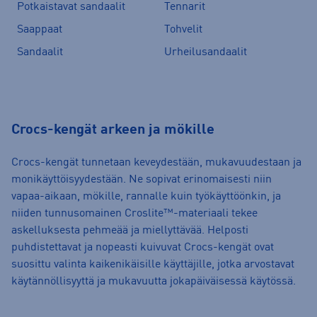
Potkaistavat sandaalit
Tennarit
Saappaat
Tohvelit
Sandaalit
Urheilusandaalit
Crocs-kengät arkeen ja mökille
Crocs-kengät tunnetaan keveydestään, mukavuudestaan ja
monikäyttöisyydestään. Ne sopivat erinomaisesti niin
vapaa-aikaan, mökille, rannalle kuin työkäyttöönkin, ja
niiden tunnusomainen Croslite™-materiaali tekee
askelluksesta pehmeää ja miellyttävää. Helposti
puhdistettavat ja nopeasti kuivuvat Crocs-kengät ovat
suosittu valinta kaikenikäisille käyttäjille, jotka arvostavat
käytännöllisyyttä ja mukavuutta jokapäiväisessä käytössä.