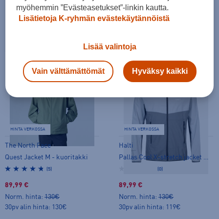
myöhemmin ”Evästeasetukset”-linkin kautta.
Takaisin arkeen ja urheiluun
Lisätietoja K-ryhmän evästekäytännöistä
Tutustu diileihin
Lisää valintoja
Vain välttämättömät
Hyväksy kaikki
-30%
-24%
HINTA VERKOSSA
HINTA VERKOSSA
The North Face
Halti
Quest Jacket M - kuoritakki
Pallas Cool X-stretch jacket M - stretch-takki
(5)
(0)
89,99 €
89,99 €
Norm. hinta:
130€
Norm. hinta:
130€
30pv alin hinta: 130€
30pv alin hinta: 119€