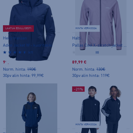
LAATUA EDULLISESTI
HINTA VERKOSSA
Helly Hansen
Halti
Aden Jacket W - kuoritakki
Pallas Cool X-stretch jacket W - stretch-takki
(67)
(0)
99,99 €
89,99 €
Norm. hinta:
190€
Norm. hinta:
130€
30pv alin hinta: 99,99€
30pv alin hinta: 119€
-21%
HINTA VERKOSSA