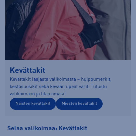
Kevättakit
Kevättakit laajasta valikoimasta – huippumerkit,
kestosuosikit sekä kevään upeat värit. Tutustu
valikoimaan ja tilaa omasi!
Naisten kevättakit
Miesten kevättakit
Selaa valikoimaa: Kevättakit