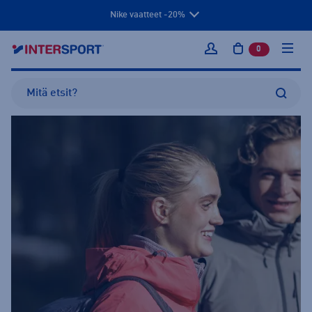
Nike vaatteet -20%
0
tuotetta osto
Kirjaudu sisään