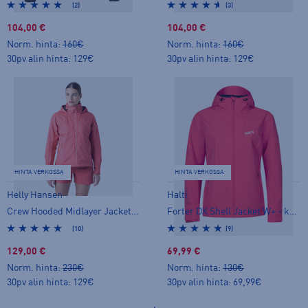
(2)
(3)
104,00 €
104,00 €
Norm. hinta:
160€
Norm. hinta:
160€
30pv alin hinta: 129€
30pv alin hinta: 129€
HINTA VERKOSSA
HINTA VERKOSSA
Helly Hansen
Halti
Crew Hooded Midlayer Jacket 2.0 W - kuoritakki
Forter DX Shell Jacket W+ - kuoritakki
(10)
(9)
129,00 €
69,99 €
Norm. hinta:
230€
Norm. hinta:
130€
30pv alin hinta: 129€
30pv alin hinta: 69,99€