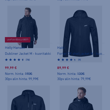
LAATUA EDULLISESTI
Helly Hansen
Halti
Dubliner Jacket M - kuoritakki
Forter DX shell jacket W - kuoritakki
(78)
(9)
99,99 €
89,99 €
Norm. hinta:
190€
Norm. hinta:
130€
30pv alin hinta: 99,99€
30pv alin hinta: 79,99€