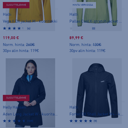
SUOSITTELEMME
HINTA VERKOSSA
Halti
Halti
Vega II DX jacket M - kuoritakki
Pallas Cool X-stretch jacket W - stretch-takki
(4)
(0)
119,00 €
89,99 €
Norm. hinta:
260€
Norm. hinta:
130€
30pv alin hinta: 119€
30pv alin hinta: 119€
SUOSITTELEMME
Helly Hansen
Halti
Aden Long Jacket W - kuoritakki
Forter DX Shell Jacket W+ - kuoritakki
(109)
(9)