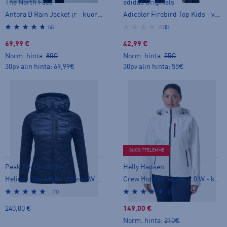
The North Face
adidas Originals
Antora B Rain Jacket jr - kuoritakki
Adicolor Firebird Top Kids - verkkaritakki
(4)
(0)
69,99 €
42,99 €
Norm. hinta:
80€
Norm. hinta:
55€
30pv alin hinta: 69,99€
30pv alin hinta: 55€
SUOSITTELEMME
Peak Performance
Helly Hansen
Helium Down Hybrid Hood W - hybriditakki
Crew Hooded Jacket 2.0 W - kuoritakki
(1)
(23)
240,00 €
149,00 €
Norm. hinta:
210€