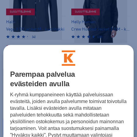
SUOSITTELEMME
SUOSITTELEMME
Halti
Helly Hansen
Vega II DX jacket M - kuoritakki
Crew Hooded Jacket 2.0 M - kuoritakki
(4)
(22)
149,00 €
149,00 €
Norm. hinta:
260€
Norm. hinta:
210€
30pv alin hinta: 149€
30pv alin hinta: 149€
Parempaa palvelua
evästeiden avulla
K-ryhmä kumppaneineen käyttää palveluissaan
evästeitä, joiden avulla palvelumme toimivat toivotulla
tavalla. Lisäksi evästeiden avulla mitataan
palveluiden tehokkuutta sekä mahdollistetaan
yksilöllinen ostokokemus ja personoidun mainonnan
tarjoaminen. Voit antaa suostumuksesi painamalla
”Hyväksy kaikki”. Pystyt muuttamaan valintojasi