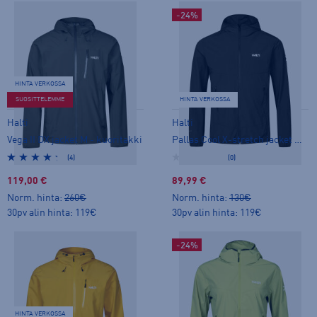
-24%
HINTA VERKOSSA
SUOSITTELEMME
HINTA VERKOSSA
Halti
Halti
Vega II DX jacket M - kuoritakki
Pallas Cool X-stretch jacket M - stretch-takki
(4)
(0)
119,00 €
89,99 €
Norm. hinta:
260€
Norm. hinta:
130€
30pv alin hinta: 119€
30pv alin hinta: 119€
-24%
HINTA VERKOSSA