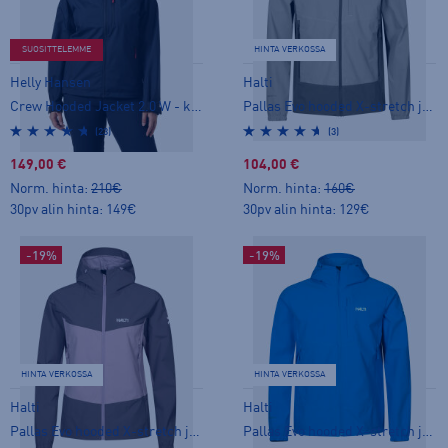
SUOSITTELEMME
HINTA VERKOSSA
Helly Hansen
Halti
Crew Hooded Jacket 2.0 W - kuoritakki
Pallas Evo hooded X-stretch jacket M - stretch-takki
(23)
(3)
149,00 €
104,00 €
Norm. hinta:
210€
Norm. hinta:
160€
30pv alin hinta: 149€
30pv alin hinta: 129€
-19%
-19%
HINTA VERKOSSA
HINTA VERKOSSA
Halti
Halti
Pallas Evo hooded X-stretch jacket W - stretch-takki
Pallas Evo hooded X-stretch jacket M - stretch-takki