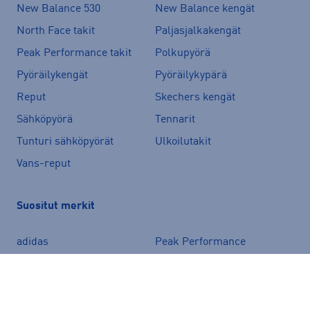
New Balance 530
New Balance kengät
North Face takit
Paljasjalkakengät
Peak Performance takit
Polkupyörä
Pyöräilykengät
Pyöräilykypärä
Reput
Skechers kengät
Sähköpyörä
Tennarit
Tunturi sähköpyörät
Ulkoilutakit
Vans-reput
Suositut merkit
adidas
Peak Performance
Nike
New Balance
Halti
Helly Hansen
Asics
Puma