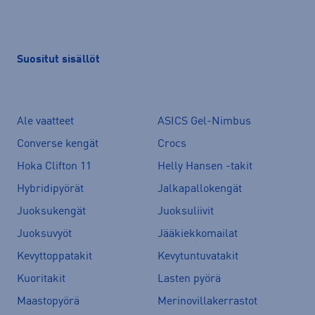
Suositut sisällöt
Ale vaatteet
ASICS Gel-Nimbus
Converse kengät
Crocs
Hoka Clifton 11
Helly Hansen -takit
Hybridipyörät
Jalkapallokengät
Juoksukengät
Juoksuliivit
Juoksuvyöt
Jääkiekkomailat
Kevyttoppatakit
Kevytuntuvatakit
Kuoritakit
Lasten pyörä
Maastopyörä
Merinovillakerrastot