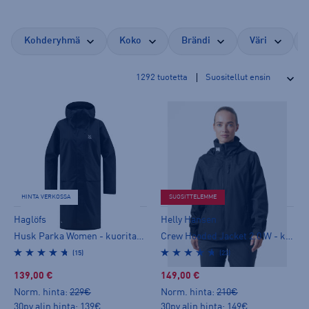
Kohderyhmä
Koko
Brändi
Väri
1292
tuotetta
HINTA VERKOSSA
SUOSITTELEMME
Haglöfs
Helly Hansen
Husk Parka Women - kuoritakki
Crew Hooded Jacket 2.0 W - kuoritakki
(15)
(23)
139,00 €
149,00 €
Norm. hinta:
229€
Norm. hinta:
210€
30pv alin hinta: 139€
30pv alin hinta: 149€