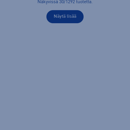
Näkyvissä
30
/
1292
tuotetta
.
Näytä lisää