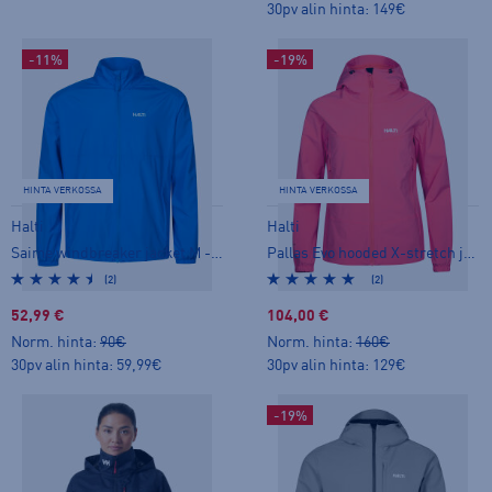
30pv alin hinta: 149€
-11%
-19%
HINTA VERKOSSA
HINTA VERKOSSA
Halti
Halti
Saime windbreaker jacket M - tuulitakki
Pallas Evo hooded X-stretch jacket W - stretch-takki
(2)
(2)
52,99 €
104,00 €
Norm. hinta:
90€
Norm. hinta:
160€
30pv alin hinta: 59,99€
30pv alin hinta: 129€
-19%