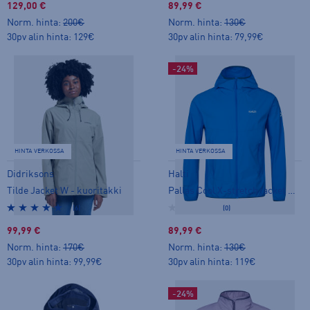
129,00 €
89,99 €
Norm. hinta:
200€
Norm. hinta:
130€
30pv alin hinta: 129€
30pv alin hinta: 79,99€
-24%
HINTA VERKOSSA
HINTA VERKOSSA
Didriksons
Halti
Tilde Jacket W - kuoritakki
Pallas Cool X-stretch jacket M - stretch-takki
(6)
(0)
99,99 €
89,99 €
Norm. hinta:
170€
Norm. hinta:
130€
30pv alin hinta: 99,99€
30pv alin hinta: 119€
-24%