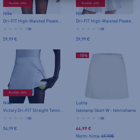
PLUSSA -20%
PLUSSA -20%
Nike
Nike
Dri-FIT High-Waisted Pleated Tennis Skirt - tennishame
Dri-FIT High-Waisted Pleated Tennis Skirt - tennishame
(0)
(0)
59,99 €
59,99 €
-10%
PLUSSA -20%
Nike
Luhta
Victory Dri-FIT Straight Tennis Skirt W - tennishame
Iskolamp Skort W - tennishame
(0)
(0)
54,99 €
44,99 €
Norm. hinta:
69,90€