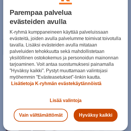
Parempaa palvelua
evästeiden avulla
K-ryhmä kumppaneineen käyttää palveluissaan
evästeitä, joiden avulla palvelumme toimivat toivotulla
tavalla. Lisäksi evästeiden avulla mitataan
palveluiden tehokkuutta sekä mahdollistetaan
yksilöllinen ostokokemus ja personoidun mainonnan
Takaisin arkeen ja urheiluun
tarjoaminen. Voit antaa suostumuksesi painamalla
”Hyväksy kaikki”. Pystyt muuttamaan valintojasi
myöhemmin ”Evästeasetukset”-linkin kautta.
Tutustu diileihin
Lisätietoja K-ryhmän evästekäytännöistä
Lisää valintoja
Vain välttämättömät
Hyväksy kaikki