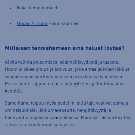
Nike
-tennishameet
Under Armour
-tennishameet
Millaisen tennishameen sinä haluat löytää?
Aloita valinta pelaamisesi säännöllisyydestä ja tasosta.
Huomioi oikea pituus ja istuvuus, joka antaa jalkojen liikkua
vapaasti nopeissa käännöksissä ja matalissa lyönneissä.
Paras hame riippuu omasta pelityylistäsi ja tuntumastasi
kentällä.
Sama hame taipuu myös
padeliin
, sillä lajit vaativat samoja
ominaisuuksia: liikkumavapautta, hengittävyyttä ja
toimivuutta nopeissa käännöksissä. Moni harrastaja käyttää
samaa asua molemmissa lajeissa.