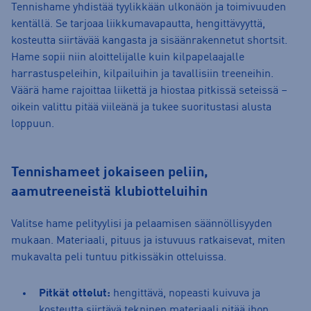
Tennishame yhdistää tyylikkään ulkonäön ja toimivuuden
kentällä. Se tarjoaa liikkumavapautta, hengittävyyttä,
kosteutta siirtävää kangasta ja sisäänrakennetut shortsit.
Hame sopii niin aloittelijalle kuin kilpapelaajalle
harrastuspeleihin, kilpailuihin ja tavallisiin treeneihin.
Väärä hame rajoittaa liikettä ja hiostaa pitkissä seteissä –
oikein valittu pitää viileänä ja tukee suoritustasi alusta
loppuun.
Tennishameet jokaiseen peliin,
aamutreeneistä klubiotteluihin
Valitse hame pelityylisi ja pelaamisen säännöllisyyden
mukaan. Materiaali, pituus ja istuvuus ratkaisevat, miten
mukavalta peli tuntuu pitkissäkin otteluissa.
Pitkät ottelut:
hengittävä, nopeasti kuivuva ja
kosteutta siirtävä tekninen materiaali pitää ihon