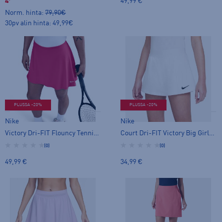
49,99 €
49,99 €
Norm. hinta:
79,90€
30pv alin hinta: 49,99€
PLUSSA -20%
PLUSSA -20%
Nike
Nike
Victory Dri-FIT Flouncy Tennis Skirt - tennishame
Court Dri-FIT Victory Big Girls' Tennis Skirt - tennishame
(0)
(0)
49,99 €
34,99 €