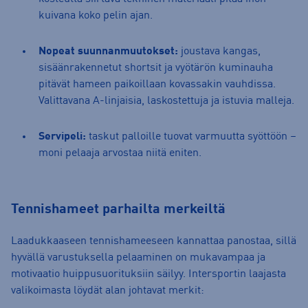
kuivana koko pelin ajan.
Nopeat suunnanmuutokset:
joustava kangas,
sisäänrakennetut shortsit ja vyötärön kuminauha
pitävät hameen paikoillaan kovassakin vauhdissa.
Valittavana A-linjaisia, laskostettuja ja istuvia malleja.
Servipeli:
taskut palloille tuovat varmuutta syöttöön –
moni pelaaja arvostaa niitä eniten.
Tennishameet parhailta merkeiltä
Laadukkaaseen tennishameeseen kannattaa panostaa, sillä
hyvällä varustuksella pelaaminen on mukavampaa ja
motivaatio huippusuorituksiin säilyy. Intersportin laajasta
valikoimasta löydät alan johtavat merkit: