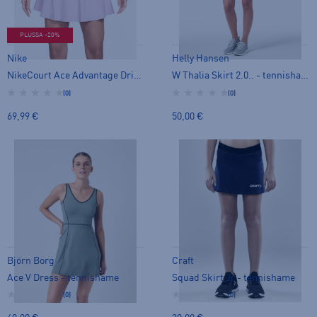
PLUSSA -20%
Nike
Helly Hansen
NikeCourt Ace Advantage Dri-FIT Tennis Skirt W - tennishame
W Thalia Skirt 2.0.. - tennishame
(0)
(0)
69,99 €
50,00 €
Björn Borg
Craft
Ace V Dress - tennishame
Squad Skirt Jr - tennishame
(0)
(0)