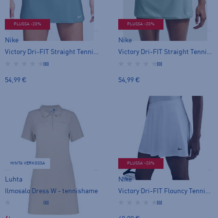
PLUSSA -20%
PLUSSA -20%
Nike
Nike
Victory Dri-FIT Straight Tennis Skirt W - tennishame
Victory Dri-FIT Straight Tennis Skirt W - tennishame
(0)
(0)
54,99 €
54,99 €
HINTA VERKOSSA
PLUSSA -20%
Luhta
Nike
Ilmosalo Dress W - tennishame
Victory Dri-FIT Flouncy Tennis Skirt - tennishame
(0)
(0)