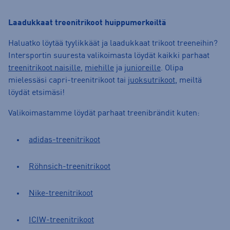
Laadukkaat treenitrikoot huippumerkeiltä
Haluatko löytää tyylikkäät ja laadukkaat trikoot treeneihin?
Intersportin suuresta valikoimasta löydät kaikki parhaat
treenitrikoot naisille
,
miehille
ja
junioreille
. Olipa
mielessäsi capri-treenitrikoot tai
juoksutrikoot
, meiltä
löydät etsimäsi!
Valikoimastamme löydät parhaat treenibrändit kuten:
adidas-treenitrikoot
Röhnsich-treenitrikoot
Nike-treenitrikoot
ICIW-treenitrikoot