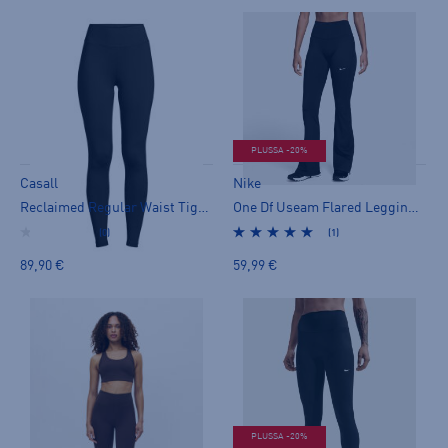
PLUSSA -20%
Casall
Nike
Reclaimed Regular Waist Tights - treenitrikoot
One Df Useam Flared Leggings - treenitrikoot
(0)
(1)
89,90 €
59,99 €
PLUSSA -20%