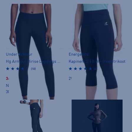
Under Armour
Energetics
Hg Armour Hirise Leggings W - treenitrikoot
Kapinem 3/4 II W - treenitrikoot
(10)
(4)
34,99 €
29,90 €
Norm. hinta:
55€
30pv alin hinta: 34,99€