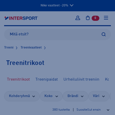
Nike vaatteet -20%
0
tuotetta osto
Kirjaudu sisään
Treeni
Treenivaatteet
Treenitrikoot
Treenitrikoot
Treenipaidat
Urheiluliivit treeniin
Kompr
Kohderyhmä
Koko
Brändi
Väri
380
tuotetta