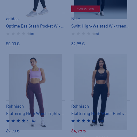
PLUSSA -20%
adidas
Nike
Optime Ess Stash Pocket W - treenitrikoot
Swift High-Waisted W - treenitrikoot
(0)
(0)
50,00 €
89,99 €
Röhnisch
Röhnisch
Flattering High Waist Tights - treenitrikoot
Flattering High Waist Pants - treenitrikoot
(4)
(3)
69,90 €
64,99 €