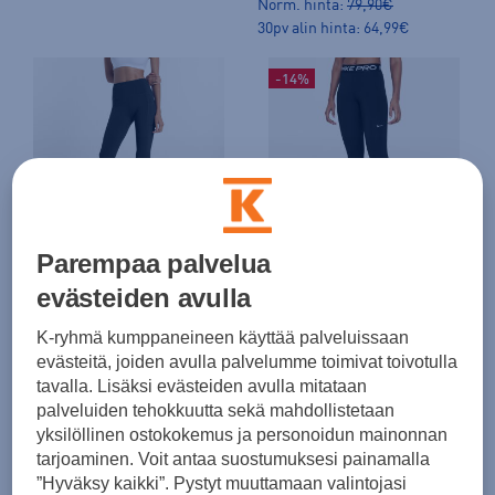
Norm. hinta:
79,90€
30pv alin hinta: 64,99€
-14%
PLUSSA -20%
New Balance
Nike
Parempaa palvelua
Sleek Pocket High Rise Legging 27'' - treenitrikoot
W Pro Mid-rise Tights - treenitrikoot
evästeiden avulla
(1)
(5)
K-ryhmä kumppaneineen käyttää palveluissaan
95,00 €
29,99 €
evästeitä, joiden avulla palvelumme toimivat toivotulla
Norm. hinta:
44,99€
tavalla. Lisäksi evästeiden avulla mitataan
30pv alin hinta: 34,99€
palveluiden tehokkuutta sekä mahdollistetaan
yksilöllinen ostokokemus ja personoidun mainonnan
tarjoaminen. Voit antaa suostumuksesi painamalla
”Hyväksy kaikki”. Pystyt muuttamaan valintojasi