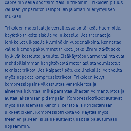
capreihin
sekä
shortsimittaisiin trikoihin
. Trikoiden pituus
valitaan ympäristön lämpötilan ja oman mieltymyksen
mukaan.
Trikoiden materiaaleja vertaillessa on tärkeää huomioida,
käytätkö trikoita sisällä vai ulkosalla. Jos treenaat ja
lenkkeilet ulkosalla kylminäkin vuodenaikoina, kannattaa
valita hieman paksummat trikoot, jotka lämmittävät sekä
hylkivät kosteutta ja tuulta. Sisäkäyttöön varma valinta ovat
mahdollisimman hengittävästä materiaalista valmistetut
tekniset trikoot. Jos kaipaat lisätukea lihaksille, voit valita
myös napakat
kompressiotrikoot
. Trikoiden kevyt
kompressiopaine vilkastuttaa verenkiertoa ja
aineenvaihduntaa, mikä parantaa lihasten voimantuottoa ja
auttaa jaksamaan pidempään. Kompressiotrikoot auttavat
myös hallitsemaan kehon liikeratoja ja kohdistamaan
liikkeet oikein. Kompressiotrikoita voi käyttää myös
treenien jälkeen, sillä ne auttavat lihaksia palautumaan
nopeammin.