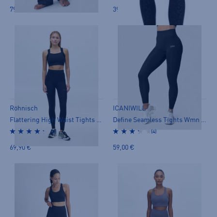
79,00 €
39,90 €
Röhnisch
ICANIWILL
Flattering High Waist Tights - treenitrikoot
Define Seamless Tights Wmn - treenitrikoot
(4)
(4)
69,90 €
59,00 €