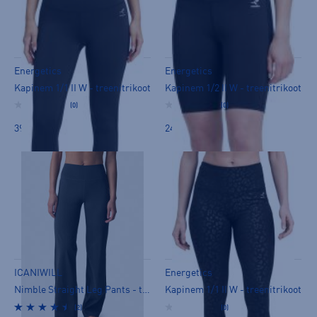
Energetics
Energetics
Kapinem 1/1 II W - treenitrikoot
Kapinem 1/2 II W - treenitrikoot
(0)
(0)
39,90 €
24,90 €
ICANIWILL
Energetics
Nimble Straight Leg Pants - treenitrikoot
Kapinem 1/1 II W - treenitrikoot
(2)
(0)