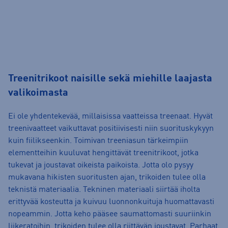
Treenitrikoot naisille sekä miehille laajasta
valikoimasta
Ei ole yhdentekevää, millaisissa vaatteissa treenaat. Hyvät
treenivaatteet vaikuttavat positiivisesti niin suorituskykyyn
kuin fiilikseenkin. Toimivan treeniasun tärkeimpiin
elementteihin kuuluvat hengittävät treenitrikoot, jotka
tukevat ja joustavat oikeista paikoista. Jotta olo pysyy
mukavana hikisten suoritusten ajan, trikoiden tulee olla
teknistä materiaalia. Tekninen materiaali siirtää iholta
erittyvää kosteutta ja kuivuu luonnonkuituja huomattavasti
nopeammin. Jotta keho pääsee saumattomasti suuriinkin
liikeratoihin, trikoiden tulee olla riittävän joustavat. Parhaat