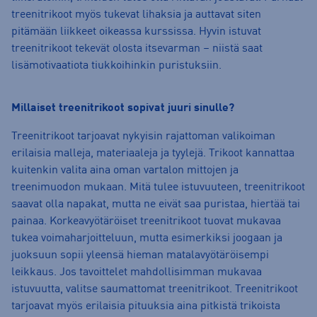
treenitrikoot myös tukevat lihaksia ja auttavat siten
pitämään liikkeet oikeassa kurssissa. Hyvin istuvat
treenitrikoot tekevät olosta itsevarman – niistä saat
lisämotivaatiota tiukkoihinkin puristuksiin.
Millaiset treenitrikoot sopivat juuri sinulle?
Treenitrikoot tarjoavat nykyisin rajattoman valikoiman
erilaisia malleja, materiaaleja ja tyylejä. Trikoot kannattaa
kuitenkin valita aina oman vartalon mittojen ja
treenimuodon mukaan. Mitä tulee istuvuuteen, treenitrikoot
saavat olla napakat, mutta ne eivät saa puristaa, hiertää tai
painaa. Korkeavyötäröiset treenitrikoot tuovat mukavaa
tukea voimaharjoitteluun, mutta esimerkiksi joogaan ja
juoksuun sopii yleensä hieman matalavyötäröisempi
leikkaus. Jos tavoittelet mahdollisimman mukavaa
istuvuutta, valitse saumattomat treenitrikoot. Treenitrikoot
tarjoavat myös erilaisia pituuksia aina pitkistä trikoista