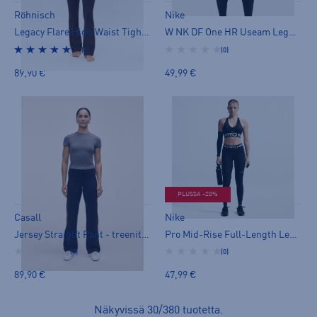
Röhnisch
Nike
Legacy Flare High Waist Tights - treenitrikoot
W NK DF One HR Useam Leggings - treenitrikoot
(1)
(0)
89,90 €
49,99 €
PLUSSA -20%
Casall
Nike
Jersey Straight Pant - treenitrikoot
Pro Mid-Rise Full-Length Leggings W - treenitrikoot
(0)
(0)
89,90 €
47,99 €
Näkyvissä
30
/
380
tuotetta
.