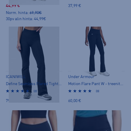
44,99 €
37,99 €
Norm. hinta:
69,90€
30pv alin hinta: 44,99€
ICANIWILL
Under Armour
Define Seamless Flared Tights - treenitrikoot
Motion Flare Pant W - treenitrikoot
(2)
(3)
79,00 €
60,00 €