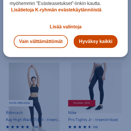
myöhemmin ”Evästeasetukset”-linkin kautta.
Lisätietoja K-ryhmän evästekäytännöistä
Lisää valintoja
ICANIWILL
ICANIWILL
Nimble Tights Wmn - treenitrikoot
Nimble Straight Leg Pants - treenitrikoot
Vain välttämättömät
Hyväksy kaikki
(0)
(2)
75,00 €
79,00 €
HINTA VERKOSSA
PLUSSA -20%
Röhnisch
Nike
Kay High Waist Tight - treenitrikoot
Pro Tights Jr - treenitrikoot
(10)
(10)