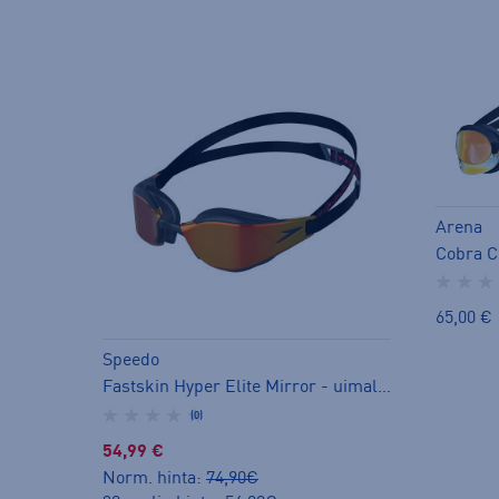
Arena
Cobra C
65,00 €
Speedo
Fastskin Hyper Elite Mirror - uimalasit
(0)
54,99 €
Norm. hinta:
74,90€