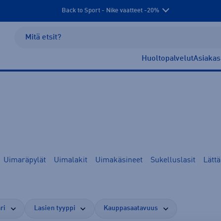
Back to Sport - Nike vaatteet -20%
Huoltopalvelut
Asiakas
Uimaräpylät
Uimalakit
Uimakäsineet
Sukelluslasit
Lättä
ri
Lasien tyyppi
Kauppasaatavuus