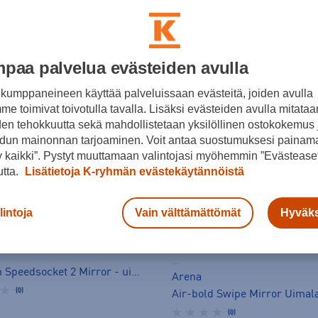
paa palvelua evästeiden avulla
kumppaneineen käyttää palveluissaan evästeitä, joiden avulla
e toimivat toivotulla tavalla. Lisäksi evästeiden avulla mitataa
den tehokkuutta sekä mahdollistetaan yksilöllinen ostokokemus 
dun mainonnan tarjoaminen. Voit antaa suostumuksesi painama
 kaikki”. Pystyt muuttamaan valintojasi myöhemmin ”Evästeaset
utta.
Lisätietoja K-ryhmän evästekäytännöistä
lintoja
Vain välttämättömät
Hyväks
Fastskin Speedsocket 2 Mirror - uimalasit
Arena
(0)
Air-bold Swipe Mirror Uimala
(0)