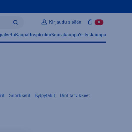
Kirjaudu sisään
0
tuotetta ostoskoris
palvelu
Kaupat
Inspiroidu
Seurakauppa
Yrityskauppa
rit
Snorkkelit
Kylpytakit
Uintitarvikkeet