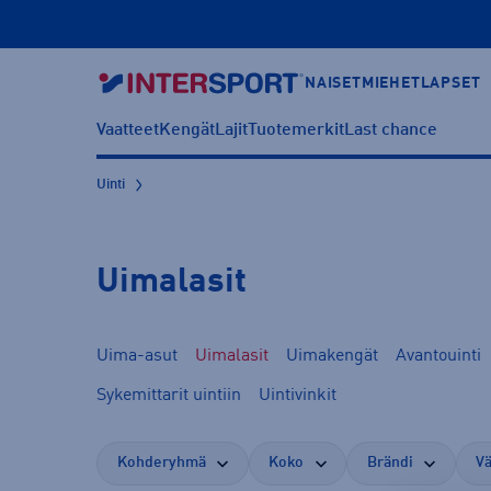
NAISET
MIEHET
LAPSET
Vaatteet
Kengät
Lajit
Tuotemerkit
Last chance
Uinti
Uimalasit
Uima-asut
Uimalasit
Uimakengät
Avantouinti
Sykemittarit uintiin
Uintivinkit
Kohderyhmä
Koko
Brändi
Vä