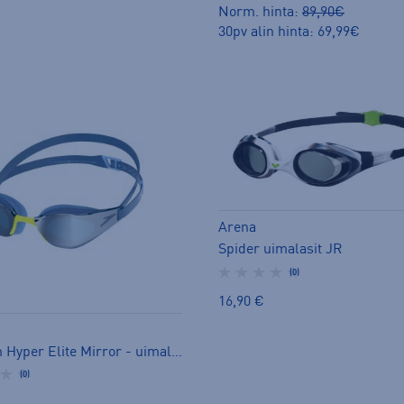
Norm. hinta:
89,90€
30pv alin hinta: 69,99€
Arena
Spider uimalasit JR
(0)
16,90 €
Fastskin Hyper Elite Mirror - uimalasit
(0)