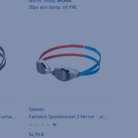
Norm. hinta:
89,90€
30pv alin hinta: 69,99€
Speedo
Fastskin Pure Focus Mirror - uimalasit
Fastskin Speedsocket 2 Mirror - uimalasit
(0)
54,90 €