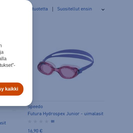
119
tuotetta
n
ja
lla
ukset”-
y kaikki
Speedo
Futura Hydrospex Junior - uimalasit
(0)
sit
16,90 €