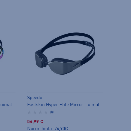
Speedo
Fastskin Hyper Elite Mirror - uimalasit
Fastskin Hyper Elite Mirror - uimalasit
(0)
54,99 €
Norm. hinta:
74,90€