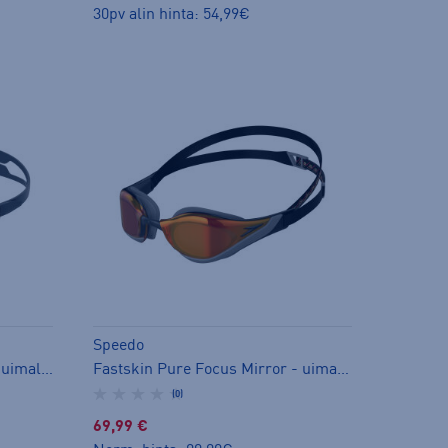
30pv alin hinta: 54,99€
Speedo
Hydropure Optical uimalasi - uimalasit
Fastskin Pure Focus Mirror - uimalasit
(0)
69,99 €