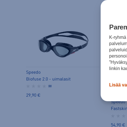
Parem
K-ryhmä 
palvelumm
palvelui
personoi
”Hyväksy
linkin ka
Speedo
Biofuse 2.0 - uimalasit
Lisää va
(0)
29,90 €
Speedo
54,90 €