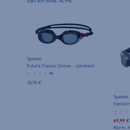
30pv alin hinta: 54,99€
Speedo
Futura Classic Unisex - uimalasit
(0)
18,90 €
Speedo
69,99 €
Norm. h