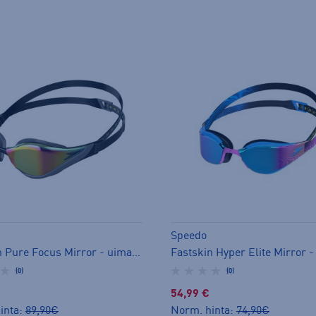
Speedo
Fastskin Pure Focus Mirror - uimalasit
(0)
(0)
54,99 €
inta:
89,90€
Norm. hinta:
74,90€