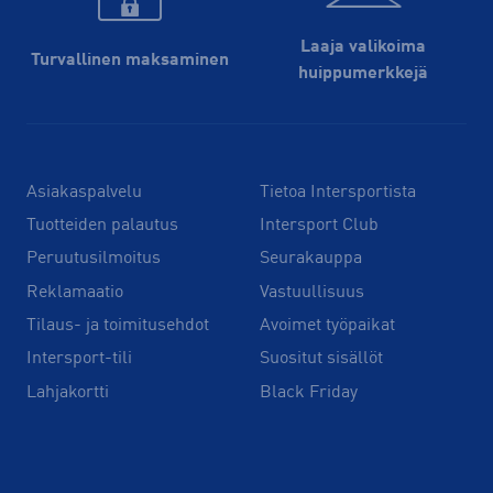
Laaja valikoima
Turvallinen maksaminen
huippu­merkkejä
Asiakaspalvelu
Tietoa Intersportista
Tuotteiden palautus
Intersport Club
Peruutusilmoitus
Seurakauppa
Reklamaatio
Vastuullisuus
Tilaus- ja toimitusehdot
Avoimet työpaikat
Intersport-tili
Suositut sisällöt
Lahjakortti
Black Friday