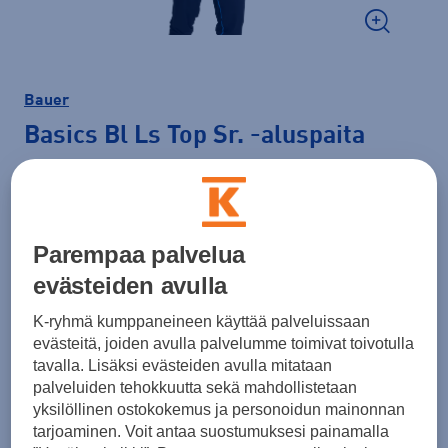
Bauer
Basics Bl Ls Top Sr.
-aluspaita
27,90 €
Väri
Musta
Parempaa palvelua
evästeiden avulla
K-ryhmä kumppaneineen käyttää palveluissaan
Koko
evästeitä, joiden avulla palvelumme toimivat toivotulla
S
M
L
XL
XXL
tavalla. Lisäksi evästeiden avulla mitataan
palveluiden tehokkuutta sekä mahdollistetaan
Kokotaulukko
yksilöllinen ostokokemus ja personoidun mainonnan
tarjoaminen. Voit antaa suostumuksesi painamalla