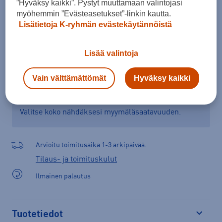
”Hyväksy kaikki”. Pystyt muuttamaan valintojasi
myöhemmin ”Evästeasetukset”-linkin kautta.
Lisää ostoskoriin
Lisätietoja K-ryhmän evästekäytännöistä
Lisää valintoja
Tarkista saatavuus ja tilaa myymälästä
Vain välttämättömät
Hyväksy kaikki
Verkkokauppa:
Ei saatavilla
Myymälät:
Saatavilla
Valitse koko nähdäksesi myymäläsaatavuuden.
Arvioitu toimitusaika 1-3 arkipäivää.
Tilaus- ja toimituskulut
Ilmainen palautus
Tuotetiedot
Avaa