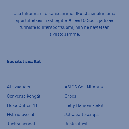
Jaa liikunnan ilo kanssamme! Ikuista sinäkin oma
sporttihetkesi hashtagilla
#HeartOfSport
ja lisää
tunniste @intersportsuomi, niin ne näytetään
sivustollamme.
Suositut sisällöt
Ale vaatteet
ASICS Gel-Nimbus
Converse kengät
Crocs
Hoka Clifton 11
Helly Hansen -takit
Hybridipyörät
Jalkapallokengät
Juoksukengät
Juoksuliivit