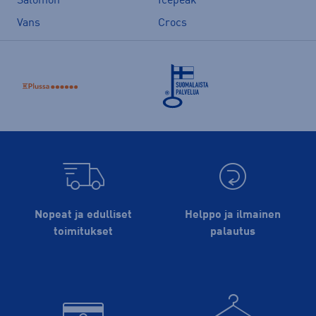
Salomon
Icepeak
Vans
Crocs
Nopeat ja edulliset
Helppo ja ilmainen
toimitukset
palautus