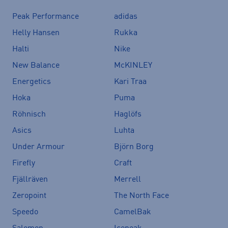
Peak Performance
adidas
Helly Hansen
Rukka
Halti
Nike
New Balance
McKINLEY
Energetics
Kari Traa
Hoka
Puma
Röhnisch
Haglöfs
Asics
Luhta
Under Armour
Björn Borg
Firefly
Craft
Fjällräven
Merrell
Zeropoint
The North Face
Speedo
CamelBak