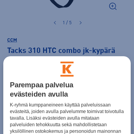
1 / 5
CCM
Tacks 310 HTC combo jk-kypärä
159,00 €
Väri
Musta
Parempaa palvelua
evästeiden avulla
K-ryhmä kumppaneineen käyttää palveluissaan
Koko
evästeitä, joiden avulla palvelumme toimivat toivotulla
tavalla. Lisäksi evästeiden avulla mitataan
S
M
L
palveluiden tehokkuutta sekä mahdollistetaan
yksilöllinen ostokokemus ja personoidun mainonnan