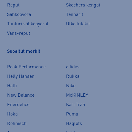
Reput
Skechers kengät
Sähköpyörä
Tennarit
Tunturi sähköpyörät
Ulkoilutakit
Vans-reput
Suositut merkit
Peak Performance
adidas
Helly Hansen
Rukka
Halti
Nike
New Balance
McKINLEY
Energetics
Kari Traa
Hoka
Puma
Röhnisch
Haglöfs