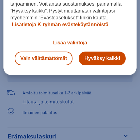
tarjoaminen. Voit antaa suostumuksesi painamalla
”Hyväksy kaikki”. Pystyt muuttamaan valintojasi
Lisää ostoskoriin
myöhemmin ”Evästeasetukset”-linkin kautta.
Lisätietoja K-ryhmän evästekäytännöistä
Tarkista saatavuus ja tilaa myymälästä
Lisää valintoja
Verkkokauppa:
Ei saatavilla
Myymälät:
Saatavilla
Vain välttämättömät
Hyväksy kaikki
Valitse koko nähdäksesi myymäläsaatavuuden.
Arvioitu toimitusaika 1-3 arkipäivää.
Tilaus- ja toimituskulut
Ilmainen palautus
Erämaksulaskuri
Avaa