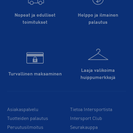
Nopeat ja edulliset
Helppo ja ilmainen
toimitukset
palautus
Laaja valikoima
Turvallinen maksaminen
huippu­merkkejä
Asiakaspalvelu
Tietoa Intersportista
Tuotteiden palautus
Intersport Club
Peruutusilmoitus
Seurakauppa