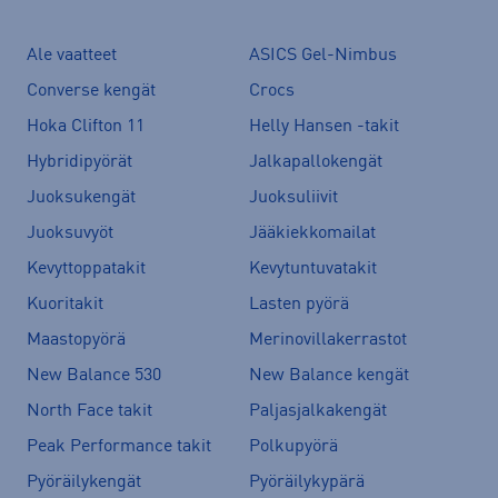
Ale vaatteet
ASICS Gel-Nimbus
Converse kengät
Crocs
Hoka Clifton 11
Helly Hansen -takit
Hybridipyörät
Jalkapallokengät
Juoksukengät
Juoksuliivit
Juoksuvyöt
Jääkiekkomailat
Kevyttoppatakit
Kevytuntuvatakit
Kuoritakit
Lasten pyörä
Maastopyörä
Merinovillakerrastot
New Balance 530
New Balance kengät
North Face takit
Paljasjalkakengät
Peak Performance takit
Polkupyörä
Pyöräilykengät
Pyöräilykypärä