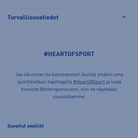
Turvallisuustiedot
Avaa
#HEARTOFSPORT
Jaa liikunnan ilo kanssamme! Ikuista sinäkin oma
sporttihetkesi hashtagilla
#HeartOfSport
ja lisää
tunniste @intersportsuomi, niin ne näytetään
sivustollamme.
Suositut sisällöt