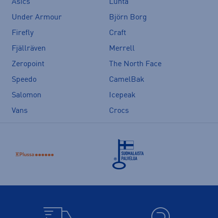
Asics
Luhta
Under Armour
Björn Borg
Firefly
Craft
Fjällräven
Merrell
Zeropoint
The North Face
Speedo
CamelBak
Salomon
Icepeak
Vans
Crocs