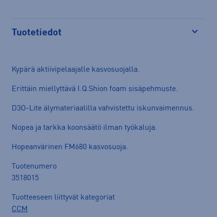
Tuotetiedot
Avaa
Kypärä aktiivipelaajalle kasvosuojalla.
Erittäin miellyttävä I.Q.Shion foam sisäpehmuste.
D3O-Lite älymateriaalilla vahvistettu iskunvaimennus.
Nopea ja tarkka koonsäätö ilman työkaluja.
Hopeanvärinen FM680 kasvosuoja.
Tuotenumero
3518015
Tuotteeseen liittyvät kategoriat
CCM