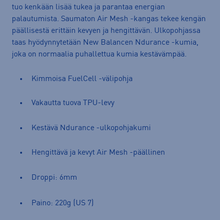
tuo kenkään lisää tukea ja parantaa energian
palautumista. Saumaton Air Mesh -kangas tekee kengän
päällisestä erittäin kevyen ja hengittävän. Ulkopohjassa
taas hyödynnytetään New Balancen Ndurance -kumia,
joka on normaalia puhallettua kumia kestävämpää.
Kimmoisa FuelCell -välipohja
Vakautta tuova TPU-levy
Kestävä Ndurance -ulkopohjakumi
Hengittävä ja kevyt Air Mesh -päällinen
Droppi: 6mm
Paino: 220g (US 7)