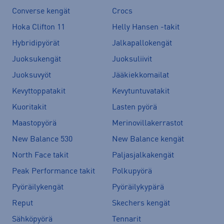
Converse kengät
Crocs
Hoka Clifton 11
Helly Hansen -takit
Hybridipyörät
Jalkapallokengät
Juoksukengät
Juoksuliivit
Juoksuvyöt
Jääkiekkomailat
Kevyttoppatakit
Kevytuntuvatakit
Kuoritakit
Lasten pyörä
Maastopyörä
Merinovillakerrastot
New Balance 530
New Balance kengät
North Face takit
Paljasjalkakengät
Peak Performance takit
Polkupyörä
Pyöräilykengät
Pyöräilykypärä
Reput
Skechers kengät
Sähköpyörä
Tennarit