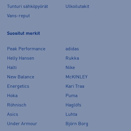
Tunturi sähköpyörät
Ulkoilutakit
Vans-reput
Suositut merkit
Peak Performance
adidas
Helly Hansen
Rukka
Halti
Nike
New Balance
McKINLEY
Energetics
Kari Traa
Hoka
Puma
Röhnisch
Haglöfs
Asics
Luhta
Under Armour
Björn Borg