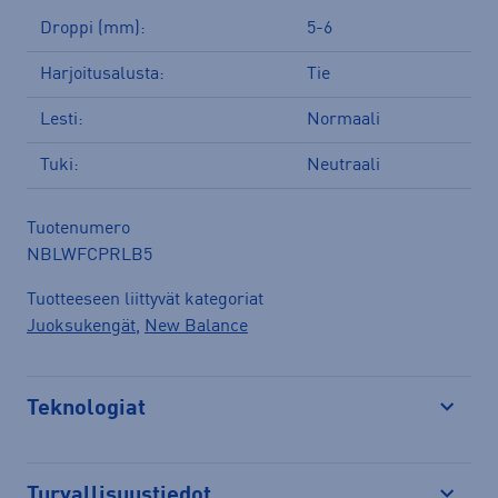
Droppi (mm):
5-6
Harjoitusalusta:
Tie
Lesti:
Normaali
Tuki:
Neutraali
Tuotenumero
NBLWFCPRLB5
Tuotteeseen liittyvät kategoriat
Juoksukengät
,
New Balance
Teknologiat
Avaa
Turvallisuustiedot