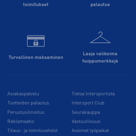
toimitukset
palautus
Laaja valikoima
Turvallinen maksaminen
huippu­merkkejä
Asiakaspalvelu
Tietoa Intersportista
Tuotteiden palautus
Intersport Club
Peruutusilmoitus
Seurakauppa
Reklamaatio
Vastuullisuus
Tilaus- ja toimitusehdot
Avoimet työpaikat