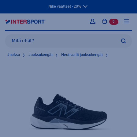
Nike vaatteet -20%
0
tuotetta osto
Kirjaudu sisään
Juoksu
Juoksukengät
Neutraalit juoksukengät