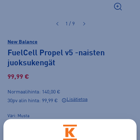
1 / 9
New Balance
FuelCell Propel v5
-naisten
juoksukengät
99,99 €
Normaalihinta: 140,00 €
Lisätietoa
30pv alin hinta: 99,99 €
Väri
Musta