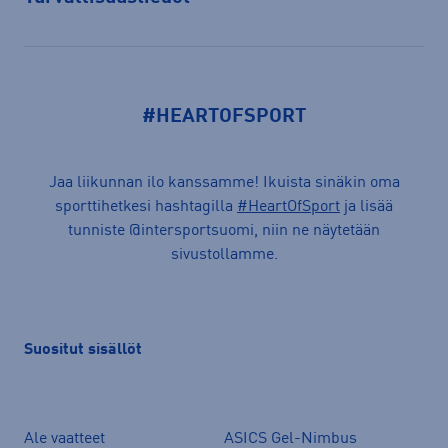
Avaa
#HEARTOFSPORT
Jaa liikunnan ilo kanssamme! Ikuista sinäkin oma
sporttihetkesi hashtagilla
#HeartOfSport
ja lisää
tunniste @intersportsuomi, niin ne näytetään
sivustollamme.
Suositut sisällöt
Ale vaatteet
ASICS Gel-Nimbus