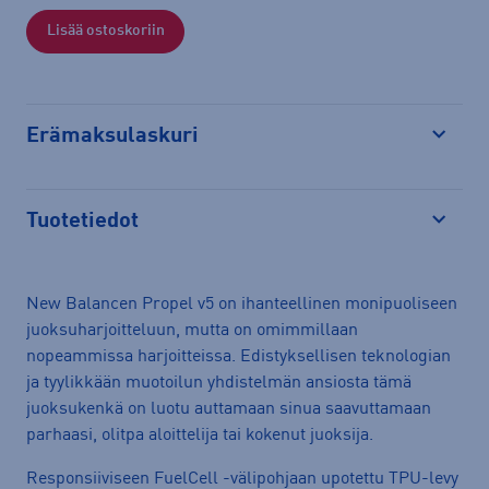
Lisää ostoskoriin
Erämaksulaskuri
Avaa
Tuotetiedot
Avaa
New Balancen Propel v5 on ihanteellinen monipuoliseen
juoksuharjoitteluun, mutta on omimmillaan
nopeammissa harjoitteissa. Edistyksellisen teknologian
ja tyylikkään muotoilun yhdistelmän ansiosta tämä
juoksukenkä on luotu auttamaan sinua saavuttamaan
parhaasi, olitpa aloittelija tai kokenut juoksija.
Responsiiviseen FuelCell -välipohjaan upotettu TPU-levy