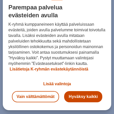
Parempaa palvelua
evästeiden avulla
Koko
K-ryhmä kumppaneineen käyttää palveluissaan
evästeitä, joiden avulla palvelumme toimivat toivotulla
36
36,5
37
37,5
38
39
40
tavalla. Lisäksi evästeiden avulla mitataan
palveluiden tehokkuutta sekä mahdollistetaan
40,5
41
41,5
yksilöllinen ostokokemus ja personoidun mainonnan
Kokotaulukko
tarjoaminen. Voit antaa suostumuksesi painamalla
”Hyväksy kaikki”. Pystyt muuttamaan valintojasi
myöhemmin ”Evästeasetukset”-linkin kautta.
Lisätietoja K-ryhmän evästekäytännöistä
Lisää ostoskoriin
Lisää valintoja
Vain välttämättömät
Hyväksy kaikki
Tarkista saatavuus ja tilaa myymälästä
Verkkokauppa:
Saatavilla
Myymälät:
Saatavilla