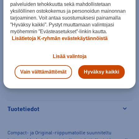
Lisää ostoskoriin
palveluiden tehokkuutta sekä mahdollistetaan
yksilöllinen ostokokemus ja personoidun mainonnan
tarjoaminen. Voit antaa suostumuksesi painamalla
”Hyväksy kaikki”. Pystyt muuttamaan valintojasi
myöhemmin ”Evästeasetukset”-linkin kautta.
Lisätietoja K-ryhmän evästekäytännöistä
Arvioitu toimitusaika 1-3 arkipäivää.
Tilaus- ja toimituskulut
Lisää valintoja
Ilmainen palautus
Vain välttämättömät
Hyväksy kaikki
Erämaksulaskuri
Avaa
Tuotetiedot
Avaa
Compact- ja Original-riippumatoille suunniteltu