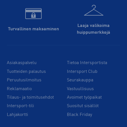
Laaja valikoima
Turvallinen maksaminen
huippu­merkkejä
Asiakaspalvelu
Tietoa Intersportista
Tuotteiden palautus
Intersport Club
Peruutusilmoitus
Seurakauppa
Reklamaatio
Vastuullisuus
Tilaus- ja toimitusehdot
Avoimet työpaikat
Intersport-tili
Suositut sisällöt
Lahjakortti
Black Friday