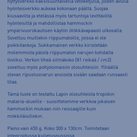
hyttysverkko kaksisuuntaisella vetoketjulla, joiden avulla
hyönteisverkko aukeaa kokonaan päältä. Suojaa
kiusaavilta ja etelässä myös tartuntoja levittäviltä
hyönteisiltä ja mahdollistaa hammockin
ympärivuorokautisen käytön ötökkävapaasti ulkosalla.
Soveltuu muillekin riippumatoille, joissa ei ole
poikkitankoja. Sukkamainen verkko kiristetään
molemmista päistä riippumaton narujen kohdalta
tiiviiksi. Verkon tiheä silmäkoko (81 reikää / cm2)
soveltuu myös pohjoismaisiin olosuhteisiin. Ylhäällä
olevan ripustusnarun ansiosta sisään saadaan runsaasti
tilaa.
Tämä tuote on testattu Lapin olosuhteista tropiikin
malaria-alueille - suosittelemme verkkoa jokaisen
hammockin mukaan niin reissaajille kuin
mökkiläisillekin.
Paino vain 450 g. Koko 300 x 130cm. Toimitetaan
integroidussa kuljetuspussissa.