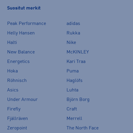
Suositut merkit
Peak Performance
adidas
Helly Hansen
Rukka
Halti
Nike
New Balance
McKINLEY
Energetics
Kari Traa
Hoka
Puma
Röhnisch
Haglöfs
Asics
Luhta
Under Armour
Björn Borg
Firefly
Craft
Fjällräven
Merrell
Zeropoint
The North Face