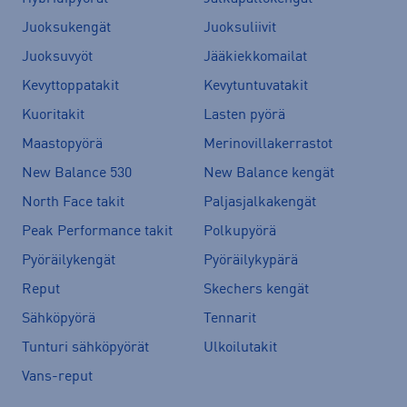
Juoksukengät
Juoksuliivit
Juoksuvyöt
Jääkiekkomailat
Kevyttoppatakit
Kevytuntuvatakit
Kuoritakit
Lasten pyörä
Maastopyörä
Merinovillakerrastot
New Balance 530
New Balance kengät
North Face takit
Paljasjalkakengät
Peak Performance takit
Polkupyörä
Pyöräilykengät
Pyöräilykypärä
Reput
Skechers kengät
Sähköpyörä
Tennarit
Tunturi sähköpyörät
Ulkoilutakit
Vans-reput