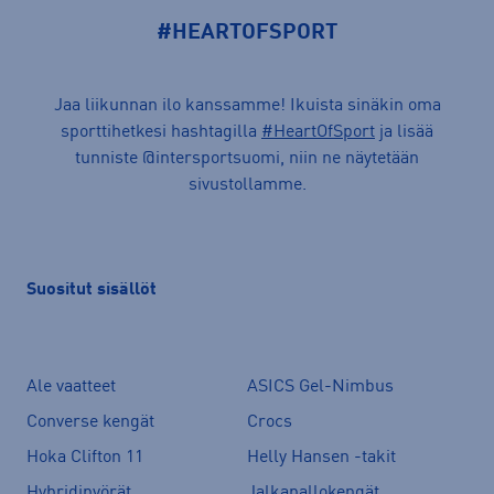
#HEARTOFSPORT
Jaa liikunnan ilo kanssamme! Ikuista sinäkin oma
sporttihetkesi hashtagilla
#HeartOfSport
ja lisää
tunniste @intersportsuomi, niin ne näytetään
sivustollamme.
Suositut sisällöt
Ale vaatteet
ASICS Gel-Nimbus
Converse kengät
Crocs
Hoka Clifton 11
Helly Hansen -takit
Hybridipyörät
Jalkapallokengät