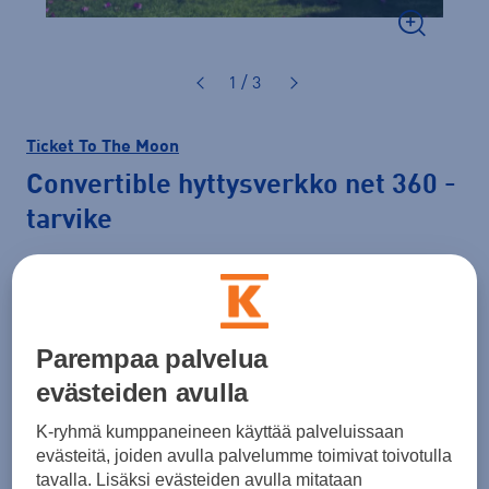
1 / 3
Ticket To The Moon
Convertible hyttysverkko net 360
-
tarvike
69,90 €
Väri
Vihreä
Parempaa palvelua
evästeiden avulla
K-ryhmä kumppaneineen käyttää palveluissaan
evästeitä, joiden avulla palvelumme toimivat toivotulla
tavalla. Lisäksi evästeiden avulla mitataan