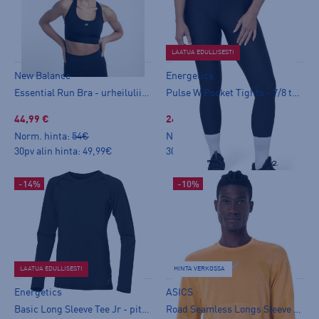
LAATUA EDULLISESTI
New Balance
Energetics
Essential Run Bra - urheiluliivit
Pulse W Pocket Tights - 7/8 trikoot
44,99 €
24,99 €
Norm. hinta:
54€
Norm. hinta:
29,90€
30pv alin hinta: 49,99€
30pv alin hinta: 29,90€
-14%
-10%
LAATUA EDULLISESTI
HINTA VERKOSSA
Energetics
ASICS
Basic Long Sleeve Tee Jr - pitkähihainen paita
Road Seamless Longs Sleeve Top - pitkähihainen paita