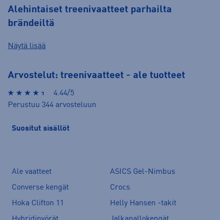
Alehintaiset treenivaatteet parhailta
brändeiltä
Näytä lisää
Arvostelut: treenivaatteet - ale tuotteet
4.44/5
Perustuu 344 arvosteluun
Suositut sisällöt
Ale vaatteet
ASICS Gel-Nimbus
Converse kengät
Crocs
Hoka Clifton 11
Helly Hansen -takit
Hybridipyörät
Jalkapallokengät