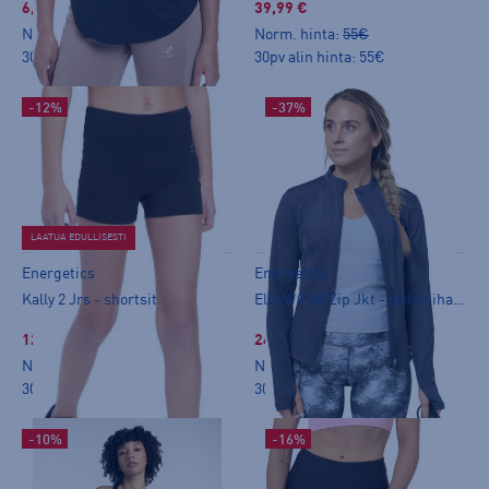
6,99 €
39,99 €
Norm. hinta:
19,90€
Norm. hinta:
55€
30pv alin hinta: 14,99€
30pv alin hinta: 55€
-12%
-37%
LAATUA EDULLISESTI
Energetics
Energetics
Kally 2 Jrs - shortsit
Ella W Full Zip Jkt - pitkähihainen paita
12,99 €
24,99 €
Norm. hinta:
14,90€
Norm. hinta:
39,90€
30pv alin hinta: 14,90€
30pv alin hinta: 39,90€
-10%
-16%