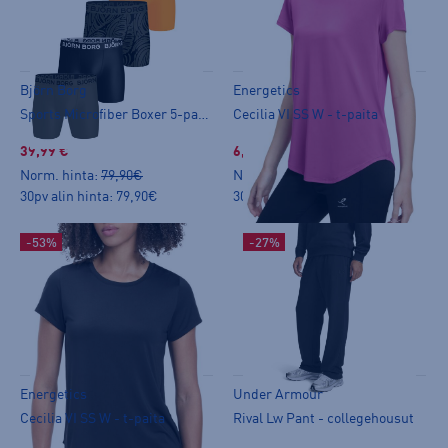
Björn Borg
Energetics
Sports Microfiber Boxer 5-pack - bokserit
Cecilia VI SS W - t-paita
39,99 €
6,99 €
Norm. hinta:
79,90€
Norm. hinta:
19,90€
30pv alin hinta: 79,90€
30pv alin hinta: 14,99€
-53%
-27%
Energetics
Under Armour
Cecilia VI SS W - t-paita
Rival Lw Pant - collegehousut