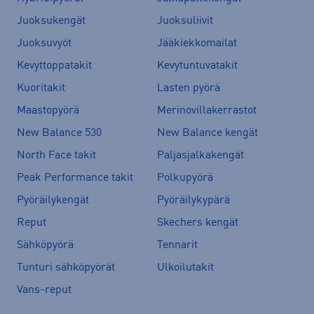
Juoksukengät
Juoksuliivit
Juoksuvyöt
Jääkiekkomailat
Kevyttoppatakit
Kevytuntuvatakit
Kuoritakit
Lasten pyörä
Maastopyörä
Merinovillakerrastot
New Balance 530
New Balance kengät
North Face takit
Paljasjalkakengät
Peak Performance takit
Polkupyörä
Pyöräilykengät
Pyöräilykypärä
Reput
Skechers kengät
Sähköpyörä
Tennarit
Tunturi sähköpyörät
Ulkoilutakit
Vans-reput