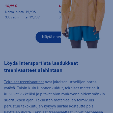
16,99 €
44,99 €
Norm. hinta:
19,90€
Norm. hinta:
65€
30pv alin hinta: 19,90€
30pv alin hinta: 49,99€
Näytä enemmän
Löydä Intersportista laadukkaat
treenivaatteet alehintaan
Tekniset treenivaatteet
ovat jokaisen urheilijan paras
ystävä. Toisin kuin luonnonkuidut, tekniset materiaalit
kuivuvat vikkeläsi ja pitävät olon mukavana pidemmänkin
suorituksen ajan. Teknisten materiaalien toimivuus
perustuu tekokuitujen kykyyn siirtää kosteutta pois
käyttäjän iholta. Tekniset treenivaatteet voivat parhaassa