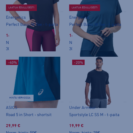
LAATUA EDULLISESTI
LAATUA EDULLISESTI
Energetics
Energetics
Perfect Basic W Tee - t-paita
Perfect Basic W Tee - t-paita
16,99 €
16,99 €
Norm. hinta:
19,90€
Norm. hinta:
19,90€
30pv alin hinta: 19,90€
30pv alin hinta: 19,90€
-40%
-20%
HINTA VERKOSSA
ASICS
Under Armour
Road 5 in Short - shortsit
Sportstyle LC SS M - t-paita
29,99 €
19,99 €
Norm. hinta:
50€
Norm. hinta:
29€