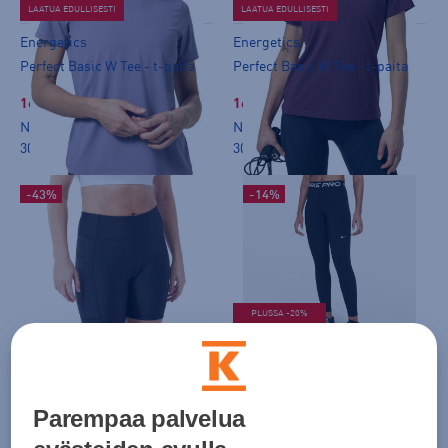
LAATUA EDULLISESTI
LAATUA EDULLISESTI
Kokkola
Tampere Koskikeskus
Energetics
Energetics
Kotka Jumalniemi
Tampere Lielahti
Perfect Basic W Tee - t-paita
Perfect Basic W Tee - t-paita
Kouvola
Tornio
16,99 €
16,99 €
Norm. hinta:
19,90€
Norm. hinta:
19,90€
Kuopio
Turku Hansa
30pv alin hinta: 19,90€
30pv alin hinta: 19,90€
Kuusamo
Turku Skanssi
-43%
-14%
Lahti Karisma
Vantaa Jumbo
Lahti Laune
Vantaa Tammisto
Lappeenranta
Vuokatti
PLUSSA -20%
Lempäälä Ideapark
Wasasport
Energetics
Nike
Pulse W Pocket Biker Tights - shortsit
W Pro Mid-rise Tights - pitkät trikoot
16,99 €
29,99 €
Parempaa palvelua
Norm. hinta:
29,90€
Norm. hinta:
44,99€