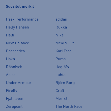
Suositut merkit
Peak Performance
adidas
Helly Hansen
Rukka
Halti
Nike
New Balance
McKINLEY
Energetics
Kari Traa
Hoka
Puma
Röhnisch
Haglöfs
Asics
Luhta
Under Armour
Björn Borg
Firefly
Craft
Fjällräven
Merrell
Zeropoint
The North Face