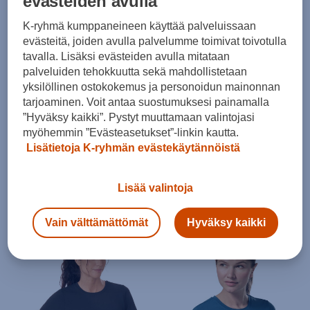
evästeiden avulla
30pv alin hinta: 29,90€
30pv alin hinta: 34,99€
K-ryhmä kumppaneineen käyttää palveluissaan
-16%
-14%
evästeitä, joiden avulla palvelumme toimivat toivotulla
tavalla. Lisäksi evästeiden avulla mitataan
palveluiden tehokkuutta sekä mahdollistetaan
yksilöllinen ostokokemus ja personoidun mainonnan
tarjoaminen. Voit antaa suostumuksesi painamalla
”Hyväksy kaikki”. Pystyt muuttamaan valintojasi
LAATUA EDULLISESTI
myöhemmin ”Evästeasetukset”-linkin kautta.
New Balance
Energetics
Lisätietoja K-ryhmän evästekäytännöistä
Short 7 Inch - shortsit
Tibo SS M - t-paita
34,99 €
16,99 €
Lisää valintoja
Norm. hinta:
42€
Norm. hinta:
19,90€
30pv alin hinta: 42€
30pv alin hinta: 19,90€
Vain välttämättömät
Hyväksy kaikki
-14%
-14%