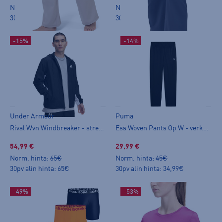
Norm. hinta:
39,90€
Norm. hinta:
39,90€
30pv alin hinta: 39,90€
30pv alin hinta: 39,90€
-15%
-14%
Under Armour
Puma
Rival Wvn Windbreaker - stretch-takki
Ess Woven Pants Op W - verkkarihousut
54,99 €
29,99 €
Norm. hinta:
65€
Norm. hinta:
45€
30pv alin hinta: 65€
30pv alin hinta: 34,99€
-49%
-53%