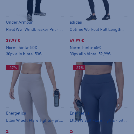
Under Armour
adidas
Rival Wvn Windbreaker Pnt - tuulihousut
Optime Workout Full Length Leggings W - pitkät trikoot
39,99 €
49,99 €
Norm. hinta:
50€
Norm. hinta:
65€
30pv alin hinta: 50€
30pv alin hinta: 59,99€
-37%
-37%
Energetics
Energetics
Ellen W Soft Flare Tights - pitkät trikoot
Ellen W Soft Flare Tights - pitkät trikoot
24,99 €
24,99 €