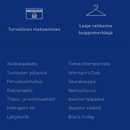
Laaja valikoima
Turvallinen maksaminen
huippu­merkkejä
Asiakaspalvelu
Tietoa Intersportista
Tuotteiden palautus
Intersport Club
Peruutusilmoitus
Seurakauppa
Reklamaatio
Vastuullisuus
Tilaus- ja toimitusehdot
Avoimet työpaikat
Intersport-tili
Suositut sisällöt
Lahjakortti
Black Friday