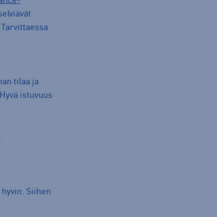
ance-
elviävät
 Tarvittaessa
an tilaa ja
 Hyvä istuvuus
.
 hyvin. Siihen