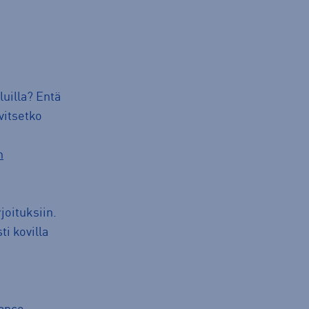
luilla? Entä
vitsetko
n
joituksiin.
i kovilla