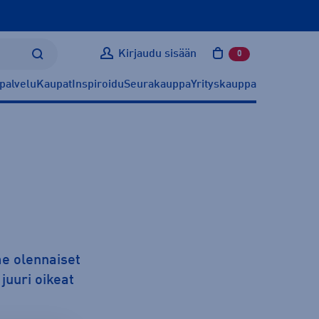
Kirjaudu sisään
0
tuotetta ostoskoris
palvelu
Kaupat
Inspiroidu
Seurakauppa
Yrityskauppa
me olennaiset
 juuri oikeat