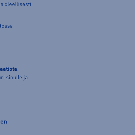
a oleellisesti
tossa
naatiota
.
ri sinulle ja