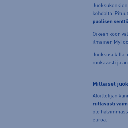
Juoksukenkien o
kohdalta. Pituu
puolisen sentti
Oikean koon vali
ilmainen MyFoo
Juoksusukilla o
mukavasti ja an
millaiset ju
Aloittelijan kan
riittävästi vai
ole halvimmassa
euroa.