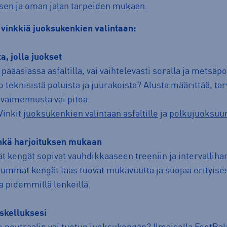
ksen ja oman jalan tarpeiden mukaan.
 vinkkiä juoksukenkien valintaan:
a, jolla juokset
pääasiassa asfaltilla, vai vaihtelevasti soralla ja metsäpo
o teknisistä poluista ja juurakoista? Alusta määrittää, tar
aimennusta vai pitoa.
 Vinkit
juoksukenkien valintaan asfaltille
ja
polkujuoksuu
enkä harjoituksen mukaan
kengät sopivat vauhdikkaaseen treeniin ja intervallihar
mmat kengät taas tuovat mukavuutta ja suojaa erityisest
ja pidemmillä lenkeillä.
skelluksesi