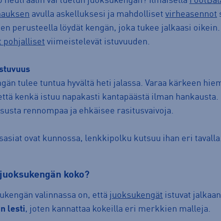
o neutraalin vai tuetun juoksukengän? Ilmaisella
FootBal
nauksen
avulla askelluksesi ja mahdolliset
virheasennot
s
Sen perusteella löydät kengän, joka tukee jalkaasi oikein.
t pohjalliset
viimeistelevät istuvuuden.
istuvuus
än tulee tuntua hyvältä heti jalassa. Varaa kärkeen hiem
että kenkä istuu napakasti kantapäästä ilman hankausta.
susta rennompaa ja ehkäisee rasitusvaivoja.
siat ovat kunnossa, lenkkipolku kutsuu ihan eri tavalla
ä juoksukengän koko?
ukengän valinnassa on, että
juoksukengät
istuvat jalkaan
n lesti
, joten kannattaa kokeilla eri merkkien malleja.