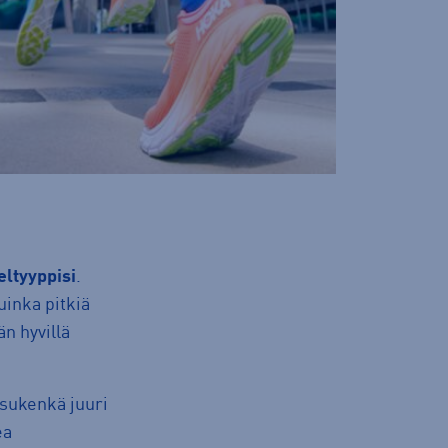
eltyyppisi
.
uinka pitkiä
n hyvillä
ksukenkä juuri
ea