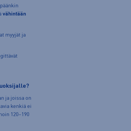
apäänkin
dä
vähintään
at myyjät ja
gittävät
uoksijalle?
n ja joissa on
kavia kenkiä ei
 noin 120–190