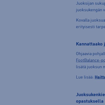
Juoksijan sukup
juoksukengän v
Kovalla juoksu
erityisesti tarp
kannattaako
Ohjaavia pohjal
FootBalance-poh
lisätä juoksun 
Lue lisää:
Haitt
juoksukenkien valinta intersportin koulutettujen asiantuntijoiden
opastuksella