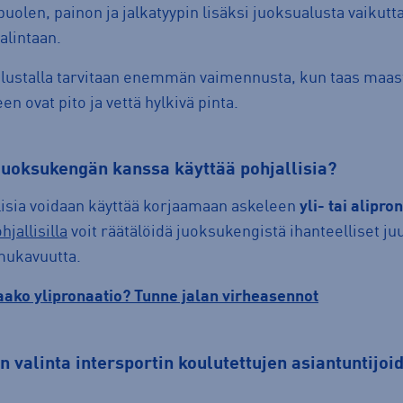
uolen, painon ja jalkatyypin lisäksi juoksualusta vaikutta
alintaan.
alustalla tarvitaan enemmän vaimennusta, kun taas maas
een ovat pito ja vettä hylkivä pinta.
 juoksukengän kanssa käyttää pohjallisia?
lisia voidaan käyttää korjaamaan askeleen
yli- tai alipro
jallisilla
voit räätälöidä juoksukengistä ihanteelliset juu
mukavuutta.
aako ylipronaatio? Tunne jalan virheasennot