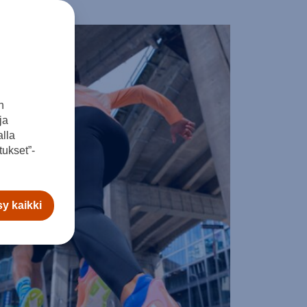
n
ja
lla
ukset”-
y kaikki