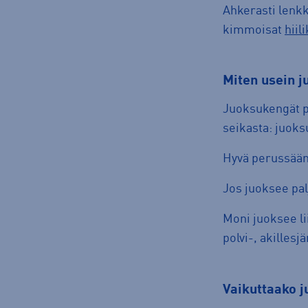
Ahkerasti lenkke
kimmoisat
hiil
miten usein
Juoksukengät pi
seikasta: juoks
Hyvä perussään
Jos juoksee palj
Moni juoksee lii
polvi-, akilles
vaikuttaako 