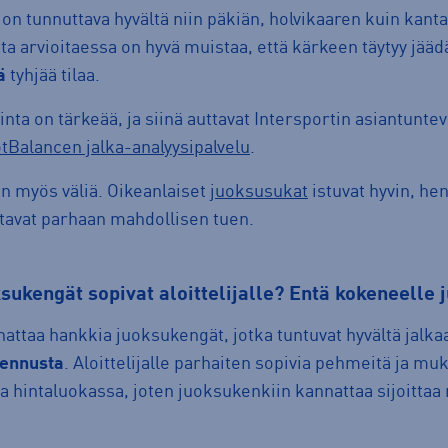
n tunnuttava hyvältä niin päkiän, holvikaaren kuin kant
tta arvioitaessa on hyvä muistaa, että kärkeen täytyy jää
ä
tyhjää tilaa.
nta on tärkeää, ja siinä auttavat Intersportin asiantuntev
tBalancen jalka-analyysipalvelu
.
n myös väliä. Oikeanlaiset
juoksusukat
istuvat hyvin, hen
tavat parhaan mahdollisen tuen.
oksukengät sopivat aloittelijalle?
E
ntä kokeneelle j
nattaa hankkia juoksukengät, jotka tuntuvat hyvältä jalkaa
mennusta
. Aloittelijalle parhaiten sopivia pehmeitä ja mu
 hintaluokassa, joten juoksukenkiin kannattaa sijoittaa