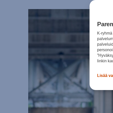
Parem
K-ryhmä 
palvelumm
palvelui
personoi
”Hyväksy
linkin ka
Lisää va