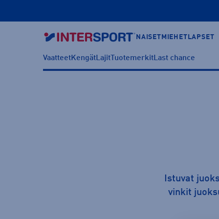
NAISET
MIEHET
LAPSET
Vaatteet
Kengät
Lajit
Tuotemerkit
Last chance
Istuvat juok
vinkit juoks