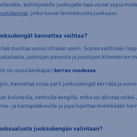
ilevälle, kehittyneelle juoksijalle taas voivat sopia mode
ikuitukengät
, jotka tuovat lennokkuutta juoksuun.
 juoksukengät kannattaa vaihtaa?
tää muistaa uusia riittävän usein. Sopiva vaihtoväli rii
ualustasta, juoksijan painosta ja juostujen kilometrien 
tö on uusia kenkäpari
kerran vuodessa
.
on, kannattaa ostaa parit juoksukengät kerralla ja vuorot
an kuluneilla, vanhoilla kengillä, mikä voi altistaa selkä-
jänne- ja kantapääkivuille ja jopa lopettaa mielekkään ha
juoksualusta juoksukengän valintaan?