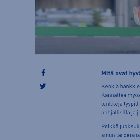
mitä ovat h
Kenkiä hankkie
Kannattaa myös 
lenkkejä tyypil
pohjallisilla
ja
j
Pelkkä juoksuke
sinun tarpeisii