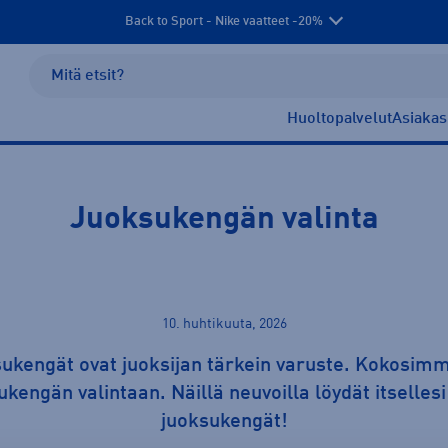
Back to Sport - Nike vaatteet -20%
Huoltopalvelut
Asiakas
Juoksukengän valinta
10. huhtikuuta, 2026
sukengät ovat juoksijan tärkein varuste. Kokosim
ukengän valintaan. Näillä neuvoilla löydät itsellesi
juoksukengät!