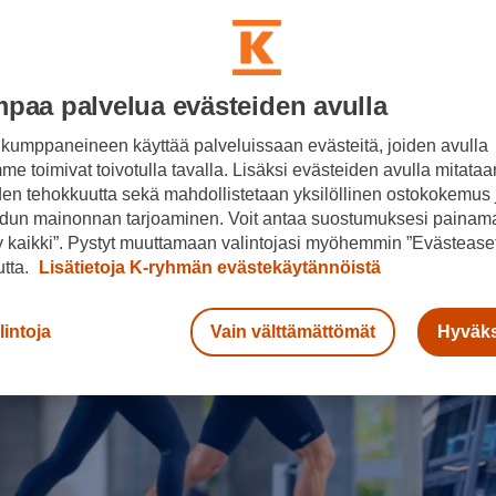
paa palvelua evästeiden avulla
kumppaneineen käyttää palveluissaan evästeitä, joiden avulla
e toimivat toivotulla tavalla. Lisäksi evästeiden avulla mitataa
den tehokkuutta sekä mahdollistetaan yksilöllinen ostokokemus 
dun mainonnan tarjoaminen. Voit antaa suostumuksesi painama
 kaikki”. Pystyt muuttamaan valintojasi myöhemmin ”Evästeaset
utta.
Lisätietoja K-ryhmän evästekäytännöistä
lintoja
Vain välttämättömät
Hyväks