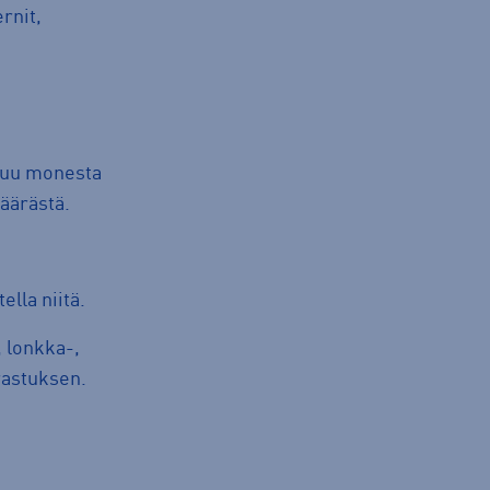
rnit,
ppuu monesta
määrästä.
ella niitä.
, lonkka-,
rrastuksen.