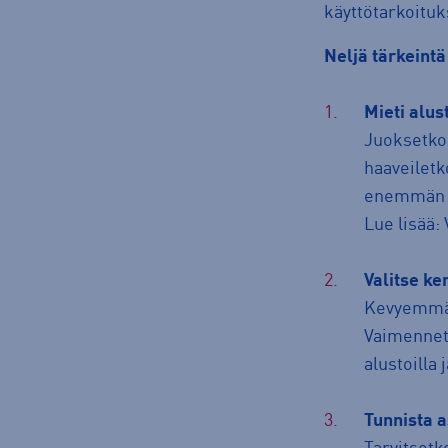
käyttötarkoitu
Neljä tärkeintä
Mieti alust
Juoksetko 
haaveiletk
enemmän v
Lue lisää:
Valitse k
Kevyemmät 
Vaimennetu
alustoilla 
Tunnista a