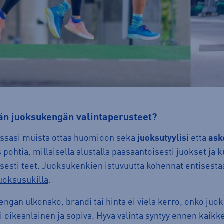
yvän juoksukengän valintaperusteet?
ssasi muista ottaa huomioon sekä
juoksutyylisi
että
ask
pohtia, millaisella alustalla pääsääntöisesti juokset ja k
lisesti teet. Juoksukenkien istuvuutta kohennat entisestää
uoksusukilla
.
ngän ulkonäkö, brändi tai hinta ei vielä kerro, onko juo
si oikeanlainen ja sopiva. Hyvä valinta syntyy ennen kaikk