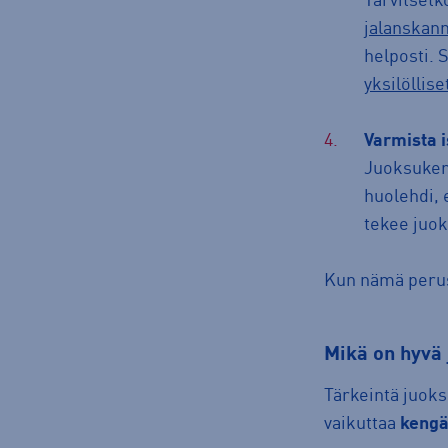
Tarvitsetk
jalanskan
helposti. 
yksilöllise
Varmista 
Juoksukeng
huolehdi, 
tekee juok
Kun nämä perusa
mikä on hyv
Tärkeintä juoks
vaikuttaa
kengä